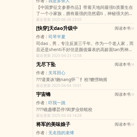
作者 :
我是多余人
调/教老公的路上越走越远。
【中国梦征文参赛作品】带着天地间最强ti质重生在
了一个小家族，拥有最强的浩然霸ti，神秘强大的黄
金神瞳，从此走上一条轰杀各zhong天才、妖孽之
最近更新 2025-06-26 23:55
路，无论是天纵奇才，还是绝世妖孽，在秦川面前
[快穿]天dao升级中
阅读本书
都是不堪一击，傲视天下，唯我独尊！这一世他风
作者 :
司琴半夏
华绝代，还要shen边有最风华绝代的女人！女图》
司dao，男，专注反派三千年。作为一个老人家，而
《龙血战尊》等，千万字写作经验，大家放心收藏
且还是shenti不好但是颜值爆表的高龄面tan男神，
阅读！;;各位书友要是觉得《九域神皇》还不错的话
你要他这么辛苦当反派地给主角铺路真的好吗？还
最近更新 2025-04-23 12:58
请不要忘记向您群和微博里的朋友推荐哦！九域神
有那些犹九渊穿越者收敛一点，gan掉你们信不信？
皇最新章节,九域神皇无弹窗,九域神皇全文阅读. 各
无尽下坠
阅读本书
司礼（挖鼻）：这货强迫症晚期了，别理他。普天
位书友要是觉得《九域神皇》还不错的话请不要忘
作者 :
关耳田心
之下，唯有反派才是最帅的！而司dao，便是反派中
记
???遣黄诙?龅nang怀⌒扌校?赡愣晌摇
的反派，没有那个人不臣服于他的脚下。他是最大
最近更新 2025-04-04 10:01
的反派：破坏别人的希冀，毁灭他人的姻缘，碾压
别人的感qing。 无cp
宇宙锋
阅读本书
作者 :
吓我一跳
????礁盏哪昙停?闳梦业焙蜕校
最近更新 2025-03-24 14:28
将军的美味娘子
阅读本书
作者 :
无名指的束缚