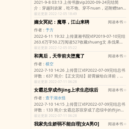
2021-9-8 03:13 上传书旗vip2020-09-24完结简
介：穿越到农家，吃不饱、穿不nuan，还附赠tan
痪丈夫一枚，极品亲戚一大堆。夏月初掰掰手指，
最近更新 2022-12-05 18:49
这本烂账，怎么算都是自己太亏！不过咱厨艺傍
嫡女冥妃：魔尊，江山来聘
阅读本书
shen，一双巧手能zuo出万千美味，分分钟挣下万
作者 :
予方
贯家财，走上人生巅峰！只是，ri子越过越好，丈夫
2022-6-11 19:32 上传潇湘书院VIP2019-07-10完结
怎么越来越神秘夏月初菜刀在手：你到底是什么人
263.6万字50.2万阅读527收藏shuang文 杀伐果断
某人理直气壮：是你男人！
穿越 欢喜冤家文案作为曾经走上人生巅峰的冥灵
最近更新 2022-12-05 05:22
王，不将任何作妖的人nong死，有辱她曾经大魔
和离后，天帝前夫堕魔了
阅读本书
tou的威名。顾徽音笑得天真可ai，仇家越来越多
作者 :
横空
了，要先nong死哪一个呢第一次见面，夜容铮将
2022-7-10 14:26 上传晋江VIP2022-07-09完结总书
jiao滴滴的小姑娘堵在墙角。他笑得寡淡冷漠对她
评数：637 简介:【正文完结】碧霄嫁给白泽前，是
说，顾徽音，上天下地，总算找到你了。她是来自
四海八荒梦中qing人，一把沉影剑劈天斩地。婚
最近更新 2022-07-11 06:28
冥皇域的王，却沦落成为平凡的侯府嫡女。他能主
后，她敛尽锋芒洗手羹汤，甘愿为他镇守后方。ri子
宰天地万物，唯独拿她无可奈何。到底是邪不胜
女霸总穿成作jing上求生恋综后
阅读本书
久了，当初山盟海誓的男人就变狗了。曾经ai她敬
正，还是魔高一丈这是一场势均力敌的角逐。
作者 :
查干湖水怪
她，成为天帝后，冷落敷衍她。直到这天，碧霄在
2022-7-10 14:15 上传晋江VIP2022-07-09完结总书
凌霄殿看见他和洛英神女举止亲密有说有笑。“和离
评数：133 简介:女霸总苏琼穿成了恋综中的作jing
吧。”碧霄语气平静。白泽没解释，只让她考虑清
女明星，an照剧qing，她靠着无脑挑衅、作天作地
最近更新 2022-07-11 06:28
楚。碧霄斩断契婚石，tou也不回离开。从前的追求
惹得观众厌弃，最后被劝退恋综遭遇雪藏，下场凄
者闻风而动。她举行三界招亲大会，亲自给自己选
我家先生娇弱不能自理[女A男O]
阅读本书
惨。一心只想赚钱的苏琼：“嗯”...劝退恋综只会影响
了个新夫君。新夫君疼她宠她眼里只有她，让碧霄