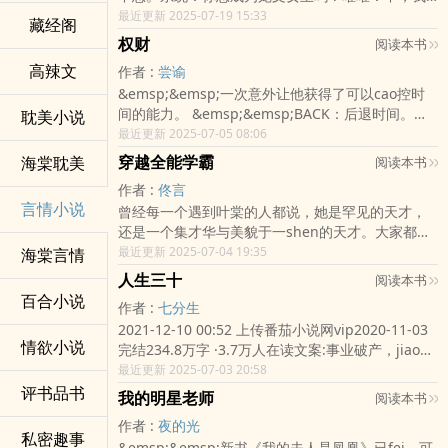
不想。系统：你想拥有金手指，从此走上人生巅峰
最近更新 2025-07-19 15:33
藏经阁
吗？唯唯：不，我不想。系统：那你想如何？唯
权财
阅读本书
唯：我就想你当个路人甲行不行？系统：恭喜宿主
高辣文
作者 :
尝谕
通过考验，希望在接下来的任务中宿主能牢记初
&emsp;&emsp;一次意外让他获得了可以cao控时
心，当好路人甲？唯唯：神ma玩意？！作者自定义
间的能力。 &emsp;&emsp;BACK：后退时间。
耽美小说
标签：温馨清水 轻松
&emsp;&emsp;STOP：停止时间。
最近更新 2025-07-05 08:06
&emsp;&emsp;REVERSE：倒退指定物ti的时间。
穿越全能学霸
海棠耽美
阅读本书
&emsp;&emsp;从此，他在美女如云的官场中平步
作者 :
佟言
青云！ &emsp;&emsp;【已有完本老书《市长大
言情小说
曾经每一个遇到叶棠的人都说，她是罕见的天才，
人》《重活了..
还是一个集才华与美貌于一shen的天才。大家都以
为她能有锦绣前程，她却开始自暴自弃，放飞自
最近更新 2025-07-04 19:35
海棠言情
我。直到一天，她遭遇海难，穿越到同名同姓的十
人生三十
阅读本书
九岁自闭症女孩叶棠shen上。从高高在上的天之
百合小说
作者 :
七分生
jiao女跌落到最底层的平民。她决定雄起，从学霸到
2021-12-10 00:52 上传番茄小说网vip2020-11-03
学神，不再zuo不学无术的纨绔。可是为什么，那个
情欲小说
完结234.8万字 ·3.7万人在读文案:事业破产，jiao妻
她一直当zuo弟弟的少年，认出了她？骆幸川：“糖
背叛！人生三十，男人本se，誓不低tou，永不言
最近更新 2025-07-03 20:58
糖，乖，叫哥哥。”叶棠：“我艹@！*$#…”……骆幸
败！商海nongchao，铸就风
评书品书
川刚出生睁眼第一个看到的就是邻居家大他十岁的
我的明星老师
阅读本书
liu………………………………
小姐姐叶棠。他曾以为山高水长，他和她可以来ri方
作者 :
夜的光
长，却没想到她还没有等到自己长大，就先一步离
私密趣事
&emsp;&emsp;新书《我的夫人是凤凰》已fei，可