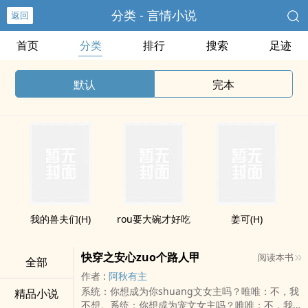
分类 - 言情小说
返回
首页
分类
排行
搜索
足迹
默认
完本
我的兽夫们(H)
rou要大碗才好吃
姜可(H)
快穿之安心zuo个路人甲
阅读本书
全部
作者 :
阿秋有主
系统：你想成为你shuang文女主吗？唯唯：不，我
精品小说
不想。系统：你想成为宠文女主吗？唯唯：不，我