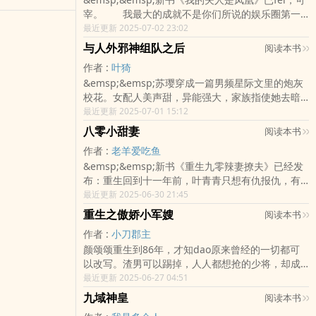
场。往后十年，他过得浑浑噩噩，也成了一个纨
宰。 我最大的成就不是你们所说的娱乐圈第一
绔，当看见卡车驶向自己时，他轻松一笑。再睁
人，也不是什么万民之师，更不是我的财富和地
最近更新 2025-07-02 23:02
眼，他又回到十年前，一切的起始点。再遇到叶
位，我最骄傲的成就是，我活成了自己想要...
棠，他对她说，“这次，你就是我手里的风筝，风筝
与人外邪神组队之后
阅读本书
飞的再高，线还在我手里。”（女穿越男重生、双
作者 :
叶猗
洁）
&emsp;&emsp;苏璎穿成一篇男频星际文里的炮灰
校花。女配人美声甜，异能强大，家族指使她去暗
杀男主，最终惨败被杀。她穿来时，前shen正准备
最近更新 2025-07-01 15:12
报名参加男主的小组，在接下来的实战考he...
八零小甜妻
阅读本书
作者 :
老羊爱吃鱼
&emsp;&emsp;新书《重生九零辣妻撩夫》已经发
布：重生回到十一年前，叶青青只想有仇报仇，有
恩报恩，最大的恩人自然得此生相守，再替他医好
最近更新 2025-06-30 21:45
废了的双tui，重争荣光！“你叫墨，我叫青，水墨丹
重生之傲娇小军嫂
阅读本书
青一世qing，我们是天造地设的一对..
作者 :
小刀郡主
颜颂颂重生到86年，才知dao原来曾经的一切都可
以改写。渣男可以踢掉，人人都想抢的少将，却成
了自己的未婚夫。拍剧演技不佳，系统说咱可以帮
最近更新 2025-06-27 04:51
忙。让我破案捉鬼？系统这不是我强项。某人笑
九域神皇
阅读本书
dao：没事，老婆，让我来！于是颜颂颂在赚钱和