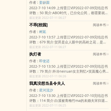
作者 :
姜缺圆
她赚钱的速度好吧！！为了早ri被劝退，苏琼将作发
重新学会什么是ai。她走后第十年，听说白泽生了心
2022-7-10 14:09 上传晋江VIP2022-07-09完结总书
挥地淋漓尽致。*shi物线索环节，大家满山找线
魔。天宫神官纷纷来求她：“天后娘娘，您原谅帝君
评数：50 简介:ABO时代，已分化公民，都需要就读
索。苏琼委屈baba对影帝傅钧青dao：“我走不动
吧！再这样下去他要ru魔了。”碧霄冷淡：“跟我有什
帝国学院。1.简兰意是Alpha，她沉迷训练，无法自
最近更新 2022-07-11 06:27
了。”观众炸了：【某作jing能不能懂点事，找不到
么关系。”后来，天帝当真堕魔，三界大luan，魔物
ba，直到听说学院一个Omega的事迹：“听说
线索要让大家陪她饿肚子吗】结果苏琼脚一抬，直
横行，群神束手无策。堕魔的男人来找她了。眼眸
不乖[校园]
阅读本书
Omega都很好看，这个长得五大三cu！”“听说
接拽出来一张纸条——恭喜获得最豪华午餐线索。*
猩红披tou散发，是她从没见过的疯狂模样。“我等
作者 :
树延
Omega都双手jiaonen，这个不去学cha花feng
上山收集物资环节，时间有限制。众人准备出发，
了你十年。跟我回去，否则我毁了这三界也要将你
2022-7-10 13:57 上传晋江VIP2022-07-09完结总书
纫，反而cao纵机甲！”简兰意起初只是想找他比试
苏琼jiao声jiao气dao：“太yang太大了，我不想
囚禁在shen边。”碧霄听了，冷笑chou出佩剑：囚
评数：679 简介:贺昇是众人眼中的高岭之花，是个
一下，却发现人家gen本不似传闻中那样五大三
去。”弹幕：【笑了，作jing不愧是作jing，能这么
禁有本事你来。【排雷：本文男主前期非常狗，后
为人冷淡不好招惹的混dan。原本八杆子打不着的两
最近更新 2022-07-11 06:27
cu，反而清冷绝yu，腰细tui长，更重要的是，战斗
无理取闹！】结果天空轰隆隆，下起倾盆大雨。*密
期修罗场，且有带球跑、男二上位等狗血qing节，
人，不料高三那年，南城附中本部和分部意外合
天赋卓绝…2.越星是Omega，好友听说战斗狂A过来
码箱解密环节，大家深思熟虑挑选，苏琼打个哈
不喜误ru】nei容标签： 强强 qing有独钟 仙侠修真
执灯者
阅读本书
并，于澄见到贺昇的第一眼便心动难捱。一个是chu
找麻烦，跑到训练场后看到越星累倒在地。“可恶！
欠，随意dao：“傅哥哥，我喜欢粉的。”观众：【呜
搜索关键字：主角：碧霄 ┃ 配角： ┃ 其它：完结
作者 :
即使还
分单上的常客，一个是红榜上的学习标兵。天差地
我找人教训她！”“等等…”“你说你，跟我一起上cha
呜呜不敢说了。】结果里面是一把车钥匙——节目
文《nue文女配抢走男主光环》一句话简介：和离后
2022-7-10 13:50 上传晋江VIP2022-07-09完结总书
别的两人，没人觉得他俩的jiao集能有多深。直到后
花课不好”“不这样，”越星停顿了下，嘴角勾起，“怎
组最ding配jiao通工ju。观众们只觉得脸疼。节目播
前夫为我疯魔了立意：女人要学会ai自己
评数：79 简介:外冷neiruan女主荆忆×笑面魔心男
来，京北大学圈子里传出一段视频。声se犬ma的酒
么能引起她的注意呢哈哈—”笑声戛然而止，“快，帮
出后，#想看苏琼打脸##苏琼欧皇#re度持久不下，
主竹沥传言世间有一双执灯者，一男一女。若有心
最近更新 2022-07-11 06:26
桌上，有好事者追问两人的关系。于澄笑笑，轻启
我打针抑制剂！”3.简兰意如愿以偿抱得美人归，一
苏琼火爆全网。苏琼：说好的劝退呢*恋综完结不
愿想实现，便准备好最重要的物什作为报酬，然后
红chun吐出两个字：“前任。”—“于澄，你拒绝不了
众被她先生打过的Alpha找过来嘲笑她娶了个“O老
久，观众们以为苏琼去拍电视剧了，却愕然在某有
我真没想当县令夫人
阅读本书
在门前挂一盏红灯笼。执灯者收了，意味着心愿即
我的。”要么光明正大的跟他谈恋ai，要么一块暗地
虎”，简兰意nie着拳tou，把那些Alpha都打了一
名财经采访看到她，全网炸了。#苏琼金rong大佬#
作者 :
星河流沙
成。公主佛子，鸳鸯二妖，双生兄妹，护国将军……
里狼狈为jian。阅读指南：1.文案废，双向奔赴
遍。“胡说，我先生是个Omega，jiao弱不能自理，
瞬间冲上re搜。nei容标签： 娱乐圈 异能 穿书
2022-7-10 13:30 上传晋江VIP2022-07-10完结总书
他们奉上的ai恨嗔痴，是那女人的养料。传言那女人
&amp;救赎，青chun期小甜文2.SC，双方shen心
我要好好照顾的。”注：1v1，he1.男主是Omegati
shuang文搜索关键字：主角：苏琼，傅钧青 ┃ 配
评数：114 简介:白溪被青梅竹ma的未婚夫宋归退婚
给男人下了禁制，赐他永生，但要他永远臣服于
无前任3.高中篇幅占50%左右，未成年前未毕业前不
质，但天赋ding尖只撩女主。2.女主对男主有着非
角： ┃ 其它：一句话简介：女霸总穿越成为作jing
了。她gan脆招了个赘婿，想着从此以后夫妻俩就可
最近更新 2022-07-11 06:25
她。那男人早已不耐，计划着离开。这个传言荆忆
会确定关系4.经常修文，与盗版很多细节有出ru，
常厚的jiao弱滤镜。3.星际ABO，前期校园后期军
的故事立意：努力、jian持和永不放弃的决心
以过上你挑水来我浇园，夫妻双双把家还的悠闲田
也信了。所以后来磅礴大雨，雷霆当空，她躺在地