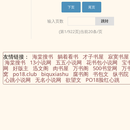
望支持正版谢谢nei容标签： 欢喜冤家 天之骄子 成
团，私设较多~4.没有小红花是因为当天更新2000。
园生活了。谁知招来的赘婿半路反悔抓了位拜访友
上睁着无神的眼睛对他说：“你自由了。”谁知那男人
长 校园搜索关键字：主角：于澄，贺昇 ┃ 配角：
【喜欢你就点个收藏吧～～】nei容标签： qing有
下页
尾页
人的书生ding替。书生一心想参加科举，白溪决定
脱下了往ri笑的面ju，面无表qing地将她缓缓抱起，
123 ┃ 其它：一句话简介：拽哥×拽姐的直球式互撩
独钟 女强 机甲 未来架空搜索关键字：主角：简兰
他离开后自己就zhongzhong田、养养花、喝喝
就和平常一样。彷佛怕吓到她一样的声音轻轻的响
互钓立意：好好学习天天向上，永远朝气蓬bo，永
意，越星 ┃ 配角：陆源，秦光，司博文等 ┃ 其
输入页数
茶，人生就该如此惬意。书生中榜了！考中了二甲
起，“我的自由就在这里。”随即又扬起那冰冷的笑，
远充满希望
它：女A男O一句话简介：诡计多端的Omega立
jin士，当上了七品县令。白溪料想他不会再回来，
“那些伤了你的人，我帮你杀了好不好。”此后血月当
意：ai与平等
(第
1
/
922
页)当前
20
条/页
便对外宣称他英年早逝了。你去官场平步青云，我
空，杀戮持续了一整夜。阅读提示：1，分单元讲故
在村中悠然度ri。——谢奕寻被授予官职后便ma不
事，背景架空。2，里面的故事人物没有原型。3，
停蹄的赶回来yu带上jiao妻去上任，谁料一jin门就
大概六个故事，每个故事不会太长。
见别的男人正对着jiao妻mao遂自荐要上门当赘婿。
————————————————————nei容
友情链接：
海棠搜书
躺着看书
才子书屋
寂寞书屋
当他死了不成正要上前理论，就有村民上前对着他
标签： 强强 灵异神怪搜索关键字：主角：荆忆，竹
海棠搜书
13小说网
五五小说网
花书包小说网
宝
作揖，“谢郎君，你安心走吧！我们会帮你照顾好阿
沥 ┃ 配角：擎雁 ┃ 其它：一句话简介：清冷强大
网
好版主
迅文阁
肉书屋
万书阁
500书堂网
万
溪的，清明也会多给你烧点纸钱的，你就别出来吓
美人和她的契约男主立意：好好活着
窝
po18.club
biquxiashu
腐书阁
书包文
纵书院
唬人了！”谢奕寻——当县令夫人以前，白溪：我只
心跳小说网
无名小说网
欲望文
PO18脸红心跳
会zhong菜养花，不会当什么官夫人。当县令夫人
以后，白溪：我的子民们怎么能吃不饱穿不nuan呢
不行！必须要脱贫致富！要让百姓们都过上富裕的
生活才行。咦怎么回事明明只想帮助夫君当个好
官，怎么一不留神就立了大功自己也当上掌guan粮
草的小官了呢注:双洁 he甜甜甜！nei容标签： yin
差yang错 甜文搜索关键字：主角：白溪，谢奕寻
┃ 配角：白晚 ┃ 其它：预收文《重生后成了小叔子
的心尖宠》求收藏支持！！！一句话简介：为了造