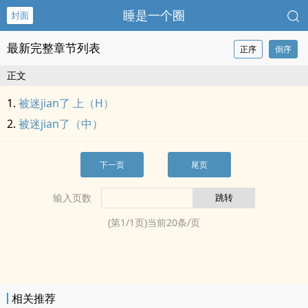
睡是一个圈
封面
最新完整章节列表
正序
倒序
正文
被迷jian了 上（H）
被迷jian了（中）
下一页
尾页
输入页数
(第
1
/
1
页)当前
20
条/页
相关推荐